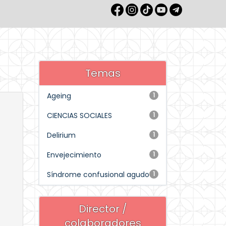
Temas
Ageing
1
CIENCIAS SOCIALES
1
Delirium
1
Envejecimiento
1
Síndrome confusional agudo
1
Director /
colaboradores