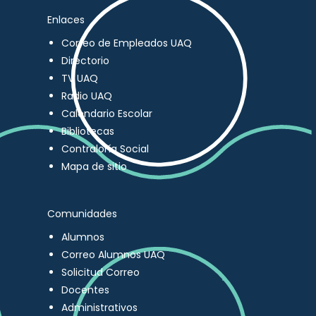
Enlaces
Correo de Empleados UAQ
Directorio
TV UAQ
Radio UAQ
Calendario Escolar
Bibliotecas
Contraloría Social
Mapa de sitio
Comunidades
Alumnos
Correo Alumnos UAQ
Solicitud Correo
Docentes
Administrativos