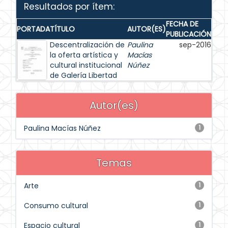
Resultados por ítem:
FECHA DE
PORTADA
TÍTULO
AUTOR(ES)
PUBLICACIÓN
Descentralización de
Paulina
sep-2016
la oferta artística y
Macías
cultural institucional
Núñez
de Galería Libertad
Autor(es)
Paulina Macías Núñez
1
Temas
Arte
1
Consumo cultural
1
Espacio cultural
1