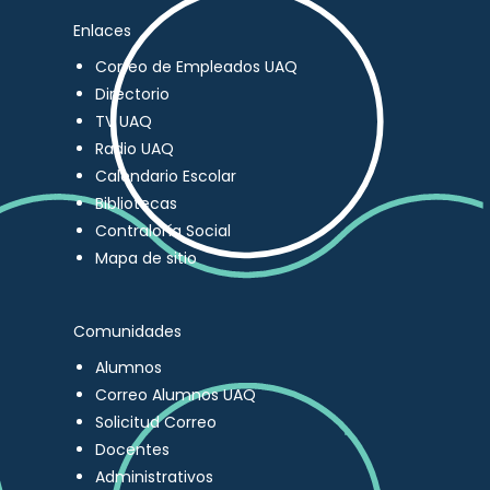
Enlaces
Correo de Empleados UAQ
Directorio
TV UAQ
Radio UAQ
Calendario Escolar
Bibliotecas
Contraloría Social
Mapa de sitio
Comunidades
Alumnos
Correo Alumnos UAQ
Solicitud Correo
Docentes
Administrativos