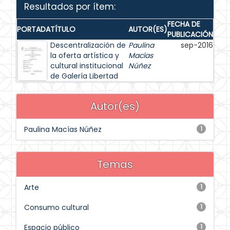
Resultados por ítem:
FECHA DE
PORTADA
TÍTULO
AUTOR(ES)
PUBLICACIÓN
Descentralización de
Paulina
sep-2016
la oferta artística y
Macías
cultural institucional
Núñez
de Galería Libertad
Autor(es)
Paulina Macías Núñez
1
Temas
Arte
1
Consumo cultural
1
Espacio público
1