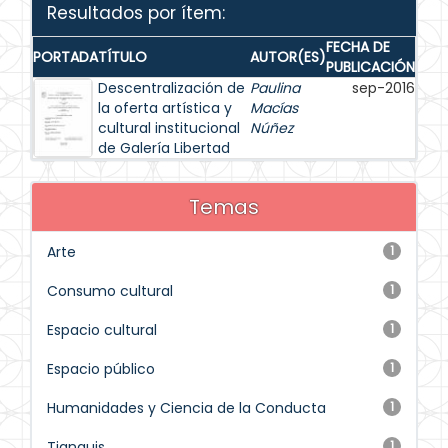
Resultados por ítem:
FECHA DE
PORTADA
TÍTULO
AUTOR(ES)
PUBLICACIÓN
Descentralización de
Paulina
sep-2016
la oferta artística y
Macías
cultural institucional
Núñez
de Galería Libertad
Temas
Arte
1
Consumo cultural
1
Espacio cultural
1
Espacio público
1
Humanidades y Ciencia de la Conducta
1
Tianguis
1