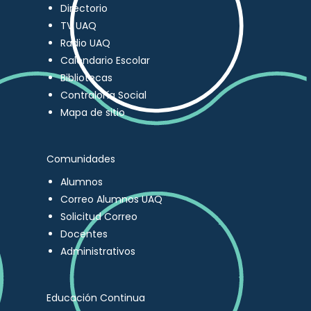
Directorio
TV UAQ
Radio UAQ
Calendario Escolar
Bibliotecas
Contraloría Social
Mapa de sitio
Comunidades
Alumnos
Correo Alumnos UAQ
Solicitud Correo
Docentes
Administrativos
Educación Continua