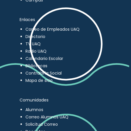
Campus
Enlaces
Correo de Empleados UAQ
Directorio
TV UAQ
Radio UAQ
Calendario Escolar
Bibliotecas
Contraloría Social
Mapa de sitio
Comunidades
Alumnos
Correo Alumnos UAQ
Solicitud Correo