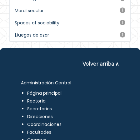
Moral secular
1
Spaces of sociability
1
|Juegos de azar
1
Volver arriba ∧
Administración Central
Página principal
Rectoría
Secretarios
Direcciones
Coordinaciones
Facultades