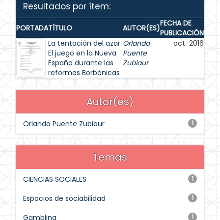
Resultados por ítem:
FECHA DE
PORTADA
TÍTULO
AUTOR(ES)
PUBLICACIÓN
La tentación del azar.
Orlando
oct-2016
El juego en la Nueva
Puente
España durante las
Zubiaur
reformas Borbónicas
Autor(es)
Orlando Puente Zubiaur
1
Temas
CIENCIAS SOCIALES
1
Espacios de sociabilidad
1
Gambling
1