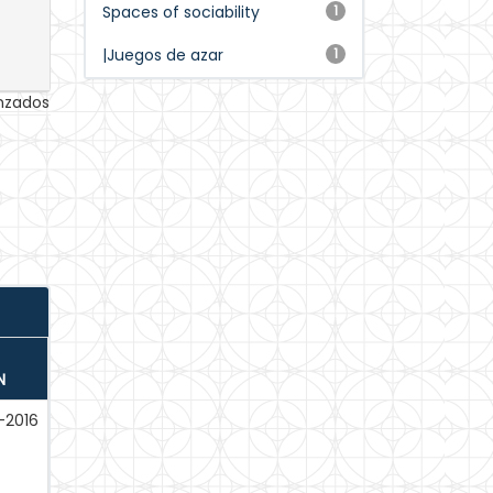
Spaces of sociability
1
|Juegos de azar
1
anzados
N
-2016