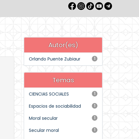
Autor(es)
Orlando Puente Zubiaur
1
Temas
CIENCIAS SOCIALES
1
Espacios de sociabilidad
1
Moral secular
1
Secular moral
1