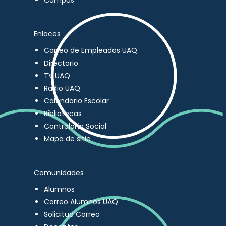
Campus
Enlaces
Correo de Empleados UAQ
Directorio
TV UAQ
Radio UAQ
Calendario Escolar
Bibliotecas
Contraloría Social
Mapa de sitio
Comunidades
Alumnos
Correo Alumnos UAQ
Solicitud Correo