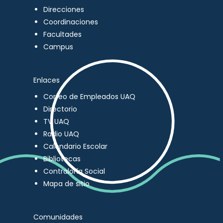
Direcciones
Coordinaciones
Facultades
Campus
Enlaces
Correo de Empleados UAQ
Directorio
TV UAQ
Radio UAQ
Calendario Escolar
Bibliotecas
Contraloría Social
Mapa de sitio
Comunidades