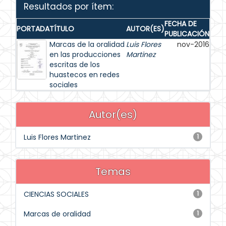
Resultados por ítem:
FECHA DE
PORTADA
TÍTULO
AUTOR(ES)
PUBLICACIÓN
Marcas de la oralidad
Luis Flores
nov-2016
en las producciones
Martinez
escritas de los
huastecos en redes
sociales
Autor(es)
Luis Flores Martinez
1
Temas
CIENCIAS SOCIALES
1
Marcas de oralidad
1