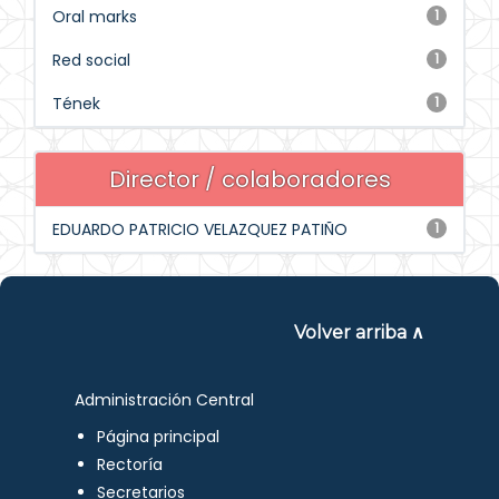
Oral marks
1
Red social
1
Tének
1
Director / colaboradores
EDUARDO PATRICIO VELAZQUEZ PATIÑO
1
Volver arriba ∧
Administración Central
Página principal
Rectoría
Secretarios