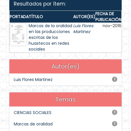
Resultados por ítem:
FECHA DE
PORTADA
TÍTULO
AUTOR(ES)
PUBLICACIÓN
Marcas de la oralidad
Luis Flores
nov-2016
en las producciones
Martinez
escritas de los
huastecos en redes
sociales
Autor(es)
Luis Flores Martinez
1
Temas
CIENCIAS SOCIALES
1
Marcas de oralidad
1