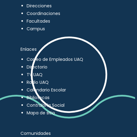
Direcciones
Coordinaciones
Facultades
Campus
Enlaces
Correo de Empleados UAQ
Directorio
TV UAQ
Radio UAQ
Calendario Escolar
Bibliotecas
Contraloría Social
Mapa de sitio
Comunidades