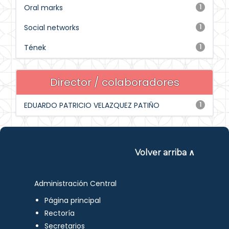
Oral marks
1
Social networks
1
Tének
1
Director / colaboradores
EDUARDO PATRICIO VELAZQUEZ PATIÑO
1
Volver arriba ∧
Administración Central
Página principal
Rectoría
Secretarios