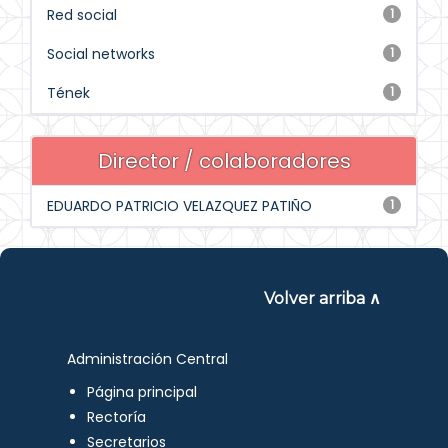
Red social
1
Social networks
1
Tének
1
Director / colaboradores
EDUARDO PATRICIO VELAZQUEZ PATIÑO
1
Volver arriba ∧
Administración Central
Página principal
Rectoría
Secretarios