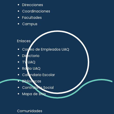
Direcciones
Coordinaciones
Facultades
Campus
Enlaces
Correo de Empleados UAQ
Directorio
TV UAQ
Radio UAQ
Calendario Escolar
Bibliotecas
Contraloría Social
Mapa de sitio
Comunidades