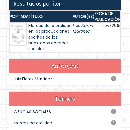
Resultados por ítem:
FECHA DE
PORTADA
TÍTULO
AUTOR(ES)
PUBLICACIÓN
Marcas de la oralidad
Luis Flores
nov-2016
en las producciones
Martinez
escritas de los
huastecos en redes
sociales
Autor(es)
Luis Flores Martinez
1
Temas
CIENCIAS SOCIALES
1
Marcas de oralidad
1