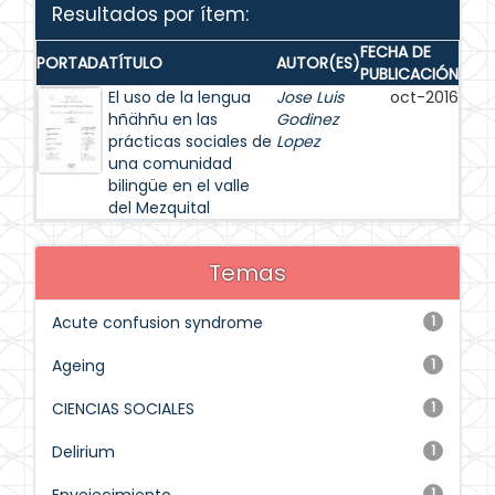
Resultados por ítem:
FECHA DE
PORTADA
TÍTULO
AUTOR(ES)
PUBLICACIÓN
El uso de la lengua
Jose Luis
oct-2016
hñähñu en las
Godinez
prácticas sociales de
Lopez
una comunidad
bilingüe en el valle
del Mezquital
Temas
Acute confusion syndrome
1
Ageing
1
CIENCIAS SOCIALES
1
Delirium
1
1