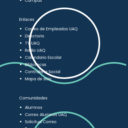
Campus
Enlaces
Correo de Empleados UAQ
Directorio
TV UAQ
Radio UAQ
Calendario Escolar
Bibliotecas
Contraloría Social
Mapa de sitio
Comunidades
Alumnos
Correo Alumnos UAQ
Solicitud Correo