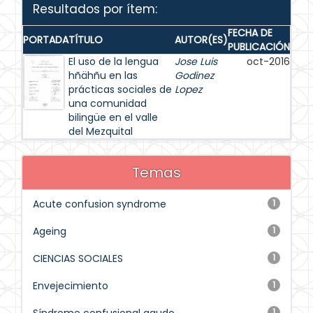
Resultados por ítem:
FECHA DE
PORTADA
TÍTULO
AUTOR(ES)
PUBLICACIÓN
El uso de la lengua
Jose Luis
oct-2016
hñähñu en las
Godinez
prácticas sociales de
Lopez
una comunidad
bilingüe en el valle
del Mezquital
Temas
Acute confusion syndrome
1
Ageing
1
CIENCIAS SOCIALES
1
Envejecimiento
1
1