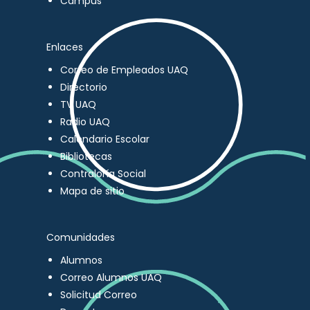
Campus
Enlaces
Correo de Empleados UAQ
Directorio
TV UAQ
Radio UAQ
Calendario Escolar
Bibliotecas
Contraloría Social
Mapa de sitio
Comunidades
Alumnos
Correo Alumnos UAQ
Solicitud Correo