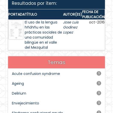
Resultados por ítem:
FECHA DE
PORTADA
TÍTULO
AUTOR(ES)
PUBLICACIÓN
El uso de la lengua
Jose Luis
oct-2016
hñähñu en las
Godinez
prácticas sociales de
Lopez
una comunidad
bilingüe en el valle
del Mezquital
Temas
Acute confusion syndrome
1
Ageing
1
Delirium
1
Envejecimiento
1
1