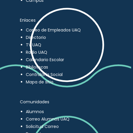
Campus
Enlaces
Correo de Empleados UAQ
Directorio
TV UAQ
Radio UAQ
Calendario Escolar
Bibliotecas
Contraloría Social
Mapa de sitio
Comunidades
Alumnos
Correo Alumnos UAQ
Solicitud Correo