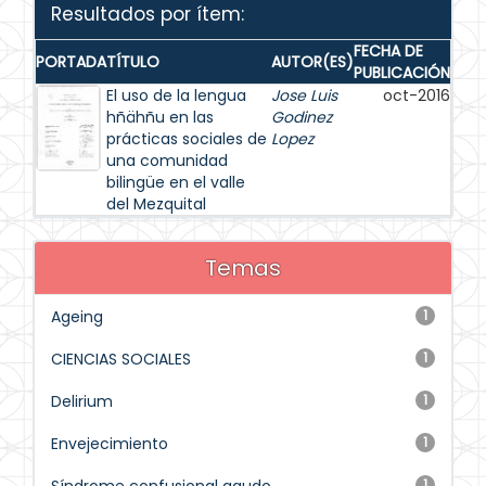
Resultados por ítem:
FECHA DE
PORTADA
TÍTULO
AUTOR(ES)
PUBLICACIÓN
El uso de la lengua
Jose Luis
oct-2016
hñähñu en las
Godinez
prácticas sociales de
Lopez
una comunidad
bilingüe en el valle
del Mezquital
Temas
Ageing
1
CIENCIAS SOCIALES
1
Delirium
1
Envejecimiento
1
1