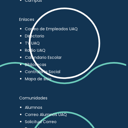
Campus
Enlaces
Correo de Empleados UAQ
Directorio
TV UAQ
Radio UAQ
Calendario Escolar
Bibliotecas
Contraloría Social
Mapa de sitio
Comunidades
Alumnos
Correo Alumnos UAQ
Solicitud Correo