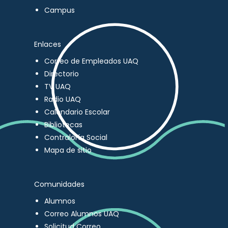
Campus
Enlaces
Correo de Empleados UAQ
Directorio
TV UAQ
Radio UAQ
Calendario Escolar
Bibliotecas
Contraloría Social
Mapa de sitio
Comunidades
Alumnos
Correo Alumnos UAQ
Solicitud Correo