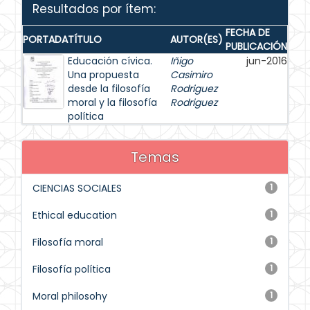
Resultados por ítem:
FECHA DE
PORTADA
TÍTULO
AUTOR(ES)
PUBLICACIÓN
Educación cívica.
Iñigo
jun-2016
Una propuesta
Casimiro
desde la filosofía
Rodriguez
moral y la filosofía
Rodriguez
política
Temas
CIENCIAS SOCIALES
1
Ethical education
1
Filosofía moral
1
Filosofía política
1
Moral philosohy
1