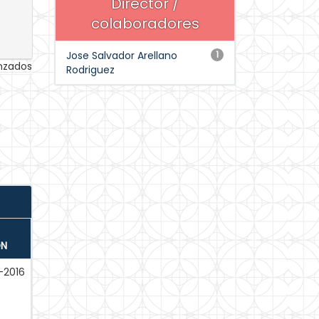
Director /
colaboradores
Jose Salvador Arellano
1
anzados
Rodriguez
ÓN
-2016