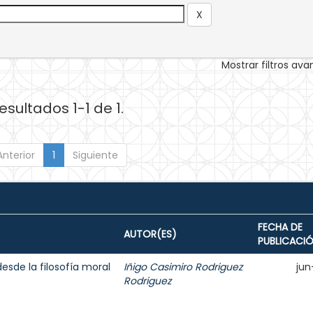
Mostrar filtros av
esultados 1-1 de 1.
Anterior
1
Siguiente
FECHA DE
AUTOR(ES)
PUBLICACI
esde la filosofía moral
Iñigo Casimiro Rodriguez
jun
Rodriguez