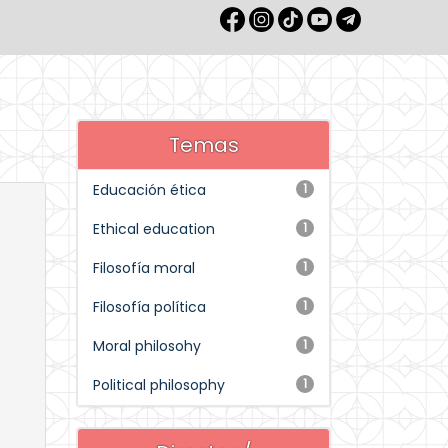
Temas
Educación ética
1
Ethical education
1
Filosofía moral
1
Filosofía política
1
Moral philosohy
1
Political philosophy
1