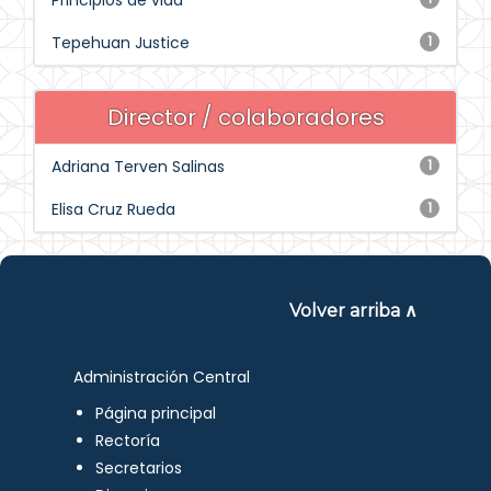
Principios de vida
Tepehuan Justice
1
Director / colaboradores
Adriana Terven Salinas
1
Elisa Cruz Rueda
1
Volver arriba ∧
Administración Central
Página principal
Rectoría
Secretarios