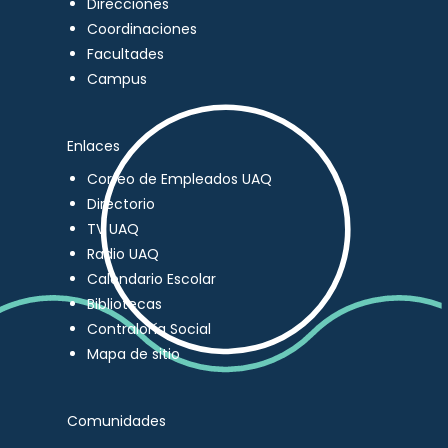
Direcciones
Coordinaciones
Facultades
Campus
Enlaces
Correo de Empleados UAQ
Directorio
TV UAQ
Radio UAQ
Calendario Escolar
Bibliotecas
Contraloría Social
Mapa de sitio
Comunidades