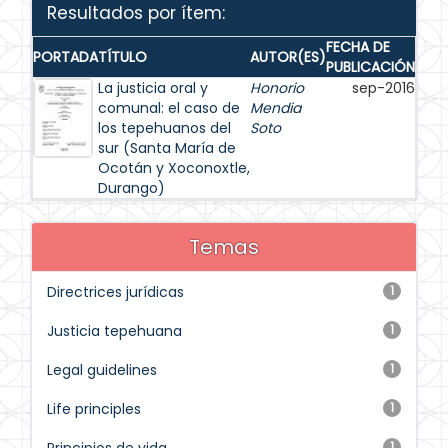
Resultados por ítem:
FECHA DE
PORTADA
TÍTULO
AUTOR(ES)
PUBLICACIÓN
La justicia oral y
Honorio
sep-2016
comunal: el caso de
Mendia
los tepehuanos del
Soto
sur (Santa María de
Ocotán y Xoconoxtle,
Durango)
Temas
Directrices jurídicas
1
Justicia tepehuana
1
Legal guidelines
1
Life principles
1
1