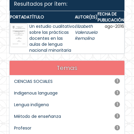
Resultados por ítem:
FECHA DE
PORTADA
TÍTULO
AUTOR(ES)
PUBLICACIÓN
Un estudio cualitativo
Elizabeth
ago-2016
sobre las prácticas
Valenzuela
docentes en las
Remolina
aulas de lengua
nacional minoritaria
Temas
CIENCIAS SOCIALES
1
Indigenous language
1
Lengua indígena
1
Método de enseñanza
1
Profesor
1