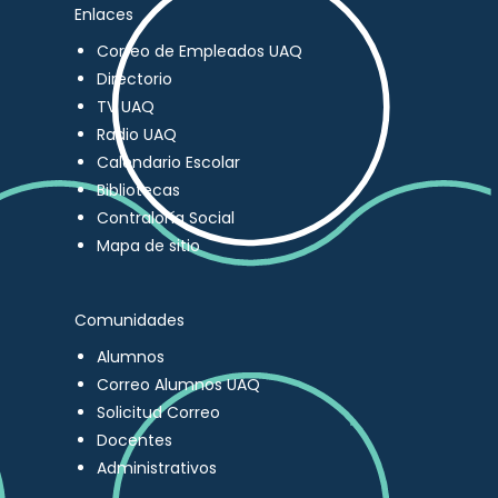
Enlaces
Correo de Empleados UAQ
Directorio
TV UAQ
Radio UAQ
Calendario Escolar
Bibliotecas
Contraloría Social
Mapa de sitio
Comunidades
Alumnos
Correo Alumnos UAQ
Solicitud Correo
Docentes
Administrativos