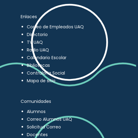
Enlaces
Correo de Empleados UAQ
Directorio
TV UAQ
Radio UAQ
Calendario Escolar
Bibliotecas
Contraloría Social
Mapa de sitio
Comunidades
Alumnos
Correo Alumnos UAQ
Solicitud Correo
Docentes