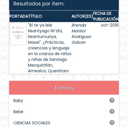
Resultados por ítem:
FECHA DE
PORTADA
TÍTULO
AUTOR(ES)
PUBLICACIÓN
"Bí te ya lele
Brenda
oct-2016
Nsantyago Nt'ähi,
Marisol
Nsantumuriya,
Rodriguez
Maxei". ¿Prácticas,
Galvan
creencias y lenguaje
en la crianza de niños
y niñas de Santiago
Mexquititlán,
Amealco, Querétaro
Temas
Baby
1
Bebé
1
CIENCIAS SOCIALES
1