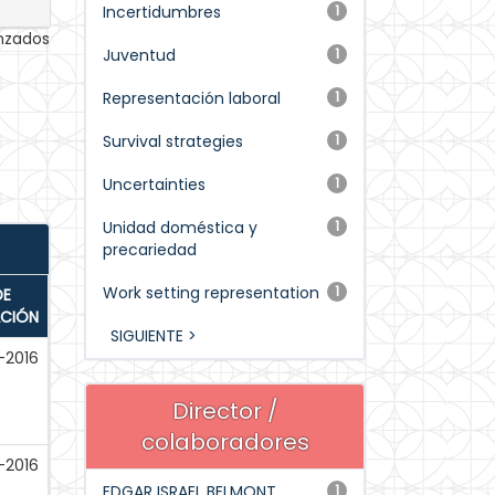
Incertidumbres
1
anzados
Juventud
1
Representación laboral
1
Survival strategies
1
Uncertainties
1
Unidad doméstica y
1
precariedad
Work setting representation
1
DE
ACIÓN
SIGUIENTE >
-2016
Director /
colaboradores
-2016
EDGAR ISRAEL BELMONT
1