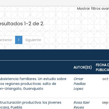
Mostrar filtros av
esultados 1-2 de 2.
Anterior
1
Siguiente
FECHA 
AUTOR(ES)
PUBLIC
bsistencia familiares. Un estudio sobre
Omar
oct
os regiones productivas: salto de
Pasillas
ón-Uriangato, Guanajuato
Lopez
tructuración productiva: los jóvenes
Rosa Itzel
sep
ecaxa, Puebla
Reyes