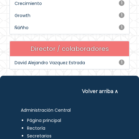
Crecimiento
1
Growth
1
Ñäñho
1
Director / colaboradores
David Alejandro Vazquez Estrada
1
Volver arriba ∧
Administración Central
Página principal
Rectoría
Secretarios