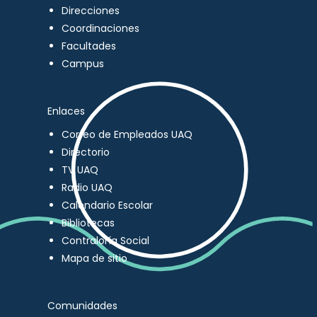
Direcciones
Coordinaciones
Facultades
Campus
Enlaces
Correo de Empleados UAQ
Directorio
TV UAQ
Radio UAQ
Calendario Escolar
Bibliotecas
Contraloría Social
Mapa de sitio
Comunidades