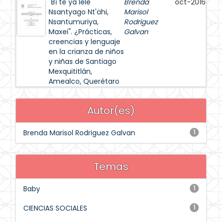
"Bí te ya lele
Brenda
oct-2016
Nsantyago Nt'ähi,
Marisol
Nsantumuriya,
Rodriguez
Maxei". ¿Prácticas,
Galvan
creencias y lenguaje
en la crianza de niños
y niñas de Santiago
Mexquititlán,
Amealco, Querétaro
Autor(es)
Brenda Marisol Rodriguez Galvan
1
Temas
Baby
1
CIENCIAS SOCIALES
1