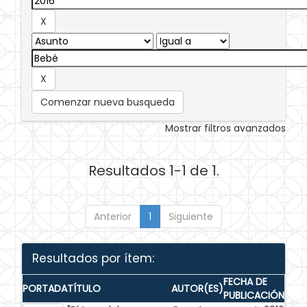
Comenzar nueva busqueda
Mostrar filtros avanzados
Resultados 1-1 de 1.
Anterior
1
Siguiente
Resultados por ítem:
FECHA DE
PORTADA
TÍTULO
AUTOR(ES)
PUBLICACIÓN