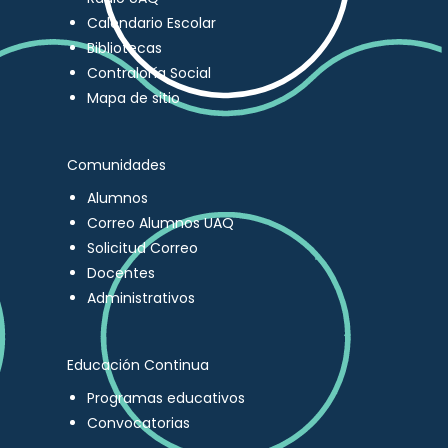
Calendario Escolar
Bibliotecas
Contraloría Social
Mapa de sitio
Comunidades
Alumnos
Correo Alumnos UAQ
Solicitud Correo
Docentes
Administrativos
Educación Continua
Programas educativos
Convocatorias