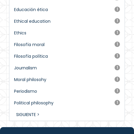
Educación ética
1
Ethical education
1
Ethics
1
Filosofía moral
1
Filosofía política
1
Journalism
1
Moral philosohy
1
Periodismo
1
Political philosophy
1
SIGUIENTE >