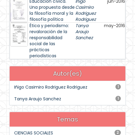
Educación cívica.
Iñigo
jun-2016
Una propuesta desde
Casimiro
la filosofía moral y la
Rodriguez
filosofía política
Rodriguez
Ética y periodismo:
Tanya
may-2016
revaloración de la
Araujo
responsabilidad
Sanchez
social de las
prácticas
periodísticas
Autor(es)
Iñigo Casimiro Rodriguez Rodriguez
1
Tanya Araujo Sanchez
1
Temas
CIENCIAS SOCIALES
2