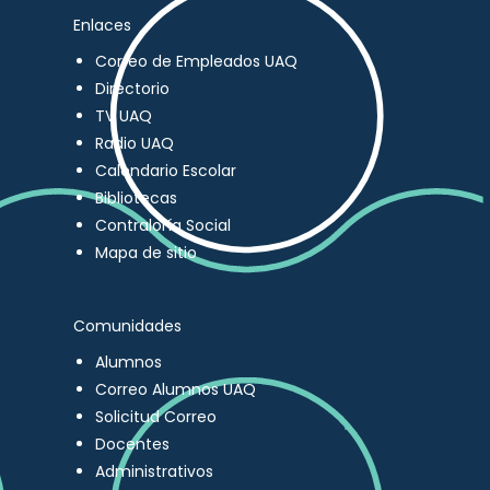
Enlaces
Correo de Empleados UAQ
Directorio
TV UAQ
Radio UAQ
Calendario Escolar
Bibliotecas
Contraloría Social
Mapa de sitio
Comunidades
Alumnos
Correo Alumnos UAQ
Solicitud Correo
Docentes
Administrativos