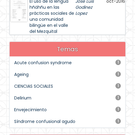
El uso de la lengua
Jose Luis
oct-2016
hñähñu en las
Godinez
prácticas sociales de
Lopez
una comunidad
bilingüe en el valle
del Mezquital
Temas
Acute confusion syndrome
1
Ageing
1
CIENCIAS SOCIALES
1
Delirium
1
Envejecimiento
1
Síndrome confusional agudo
1