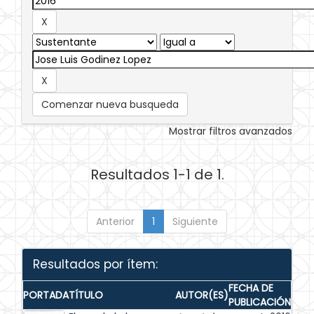
Comenzar nueva busqueda
Mostrar filtros avanzados
Resultados 1-1 de 1.
Anterior
1
Siguiente
Resultados por ítem:
FECHA DE
PORTADA
TÍTULO
AUTOR(ES)
PUBLICACIÓN