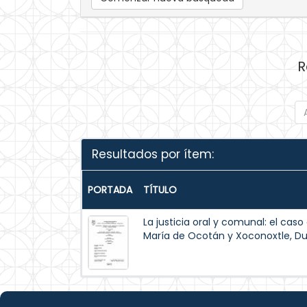
R
Resultados por ítem:
PORTADA
TÍTULO
La justicia oral y comunal: el cas
María de Ocotán y Xoconoxtle, D