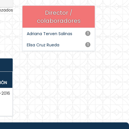
anzados
Director /
colaboradores
Adriana Terven Salinas
1
Elisa Cruz Rueda
1
IÓN
-2016