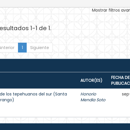
Mostrar filtros av
esultados 1-1 de 1.
Anterior
1
Siguiente
FECHA DE
AUTOR(ES)
PUBLICAC
o de los tepehuanos del sur (Santa
Honorio
sep
urango)
Mendia Soto