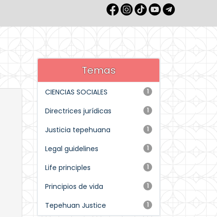
Temas
CIENCIAS SOCIALES
1
Directrices jurídicas
1
Justicia tepehuana
1
Legal guidelines
1
Life principles
1
Principios de vida
1
Tepehuan Justice
1