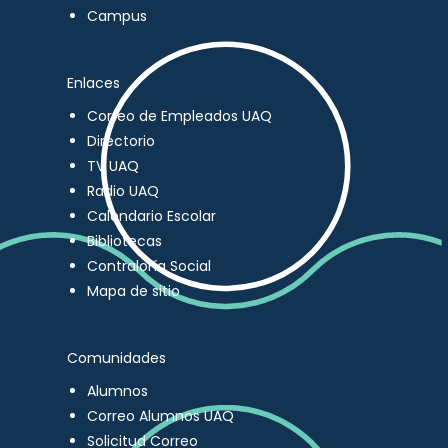
Campus
Enlaces
Correo de Empleados UAQ
Directorio
TV UAQ
Radio UAQ
Calendario Escolar
Bibliotecas
Contraloría Social
Mapa de sitio
Comunidades
Alumnos
Correo Alumnos UAQ
Solicitud Correo