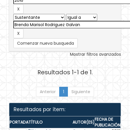
Comenzar nueva busqueda
Mostrar filtros avanzados
Resultados 1-1 de 1.
Anterior
1
Siguiente
Resultados por ítem:
FECHA DE
PORTADA
TÍTULO
AUTOR(ES)
PUBLICACIÓN