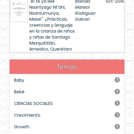
"Bí te ya lele
Brenda
oct-2016
Nsantyago Nt'ähi,
Marisol
Nsantumuriya,
Rodriguez
Maxei". ¿Prácticas,
Galvan
creencias y lenguaje
en la crianza de niños
y niñas de Santiago
Mexquititlán,
Amealco, Querétaro
Temas
Baby
1
Bebé
1
CIENCIAS SOCIALES
1
Crecimiento
1
Growth
1