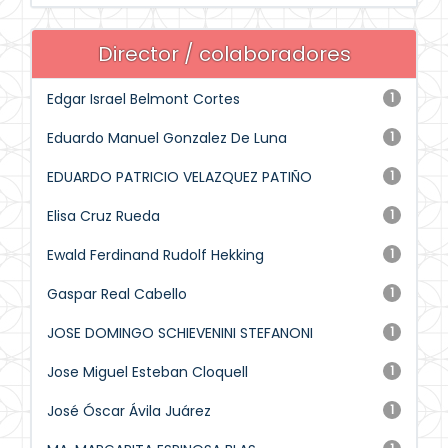
Director / colaboradores
Edgar Israel Belmont Cortes
1
Eduardo Manuel Gonzalez De Luna
1
EDUARDO PATRICIO VELAZQUEZ PATIÑO
1
Elisa Cruz Rueda
1
Ewald Ferdinand Rudolf Hekking
1
Gaspar Real Cabello
1
JOSE DOMINGO SCHIEVENINI STEFANONI
1
Jose Miguel Esteban Cloquell
1
José Óscar Ávila Juárez
1