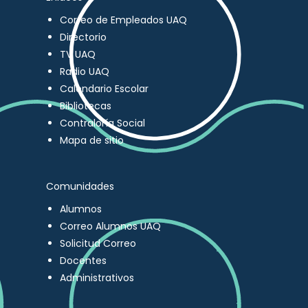
Correo de Empleados UAQ
Directorio
TV UAQ
Radio UAQ
Calendario Escolar
Bibliotecas
Contraloría Social
Mapa de sitio
Comunidades
Alumnos
Correo Alumnos UAQ
Solicitud Correo
Docentes
Administrativos