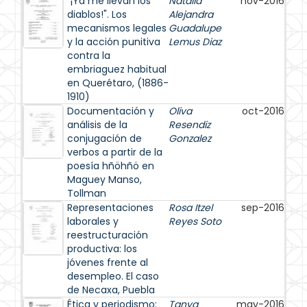
"¡Ya me llevan los
Natalia
nov-2016
diablos!". Los
Alejandra
mecanismos legales
Guadalupe
y la acción punitiva
Lemus Diaz
contra la
embriaguez habitual
en Querétaro, (1886-
1910)
Documentación y
Oliva
oct-2016
análisis de la
Resendiz
conjugación de
Gonzalez
verbos a partir de la
poesía hñöhñö en
Maguey Manso,
Tollman
Representaciones
Rosa Itzel
sep-2016
laborales y
Reyes Soto
reestructuración
productiva: los
jóvenes frente al
desempleo. El caso
de Necaxa, Puebla
Ética y periodismo:
Tanya
may-2016