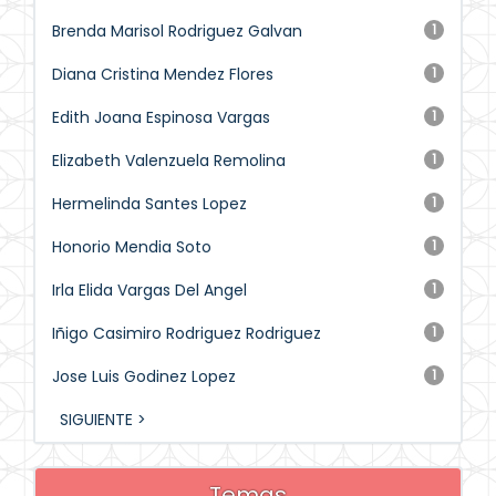
Brenda Marisol Rodriguez Galvan
1
Diana Cristina Mendez Flores
1
Edith Joana Espinosa Vargas
1
Elizabeth Valenzuela Remolina
1
Hermelinda Santes Lopez
1
Honorio Mendia Soto
1
Irla Elida Vargas Del Angel
1
Iñigo Casimiro Rodriguez Rodriguez
1
Jose Luis Godinez Lopez
1
SIGUIENTE >
Temas