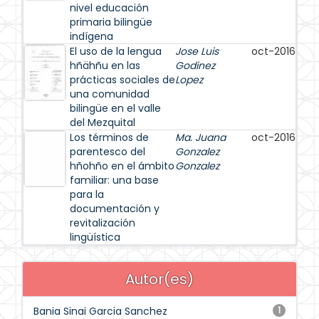
nivel educación
primaria bilingüe
indígena
El uso de la lengua
Jose Luis
oct-2016
hñähñu en las
Godinez
prácticas sociales de
Lopez
una comunidad
bilingüe en el valle
del Mezquital
Los términos de
Ma. Juana
oct-2016
parentesco del
Gonzalez
hñohño en el ámbito
Gonzalez
familiar: una base
para la
documentación y
revitalización
lingüística
Autor(es)
Bania Sinai Garcia Sanchez
1