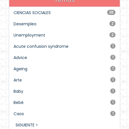
CIENCIAS SOCIALES
26
Desempleo
2
Unemployment
2
Acute confusion syndrome
1
Advice
1
Ageing
1
Arte
1
Baby
1
Bebé
1
Caos
1
SIGUIENTE >