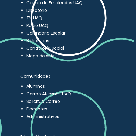
Correo de Empleados UAQ
Directorio
TV UAQ
Radio UAQ
Calendario Escolar
Bibliotecas
Contraloría Social
Mapa de sitio
Comunidades
Alumnos
Correo Alumnos UAQ
Solicitud Correo
Docentes
Administrativos