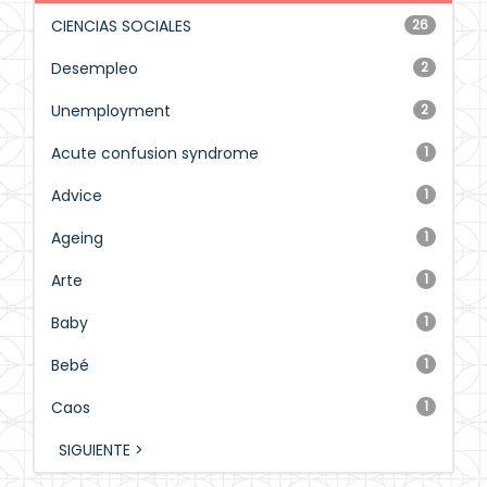
CIENCIAS SOCIALES
26
Desempleo
2
Unemployment
2
Acute confusion syndrome
1
Advice
1
Ageing
1
Arte
1
Baby
1
Bebé
1
Caos
1
SIGUIENTE >