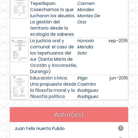
Tepetlixpan.
Carmen
Cosechamos lo que
Morales
lucharon los abuelos.
Montes De
La gestión del
Oca
territorio desde la
ecología de saberes
La justicia oral y
Honorio
sep-2016
comunal: el caso de
Mendia
los tepehuanos del
Soto
sur (Santa María de
Ocotán y Xoconoxtle,
Durango)
Educación cívica.
Iñigo
jun-2016
Una propuesta desde
Casimiro
la filosofía moral y la
Rodriguez
filosofía política
Rodriguez
Autor(es)
Juan Felix Huerta Pulido
1