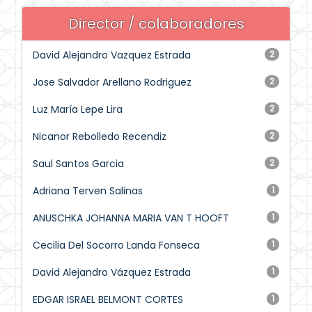
Director / colaboradores
David Alejandro Vazquez Estrada
2
Jose Salvador Arellano Rodriguez
2
Luz María Lepe Lira
2
Nicanor Rebolledo Recendiz
2
Saul Santos Garcia
2
Adriana Terven Salinas
1
ANUSCHKA JOHANNA MARIA VAN T HOOFT
1
Cecilia Del Socorro Landa Fonseca
1
David Alejandro Vázquez Estrada
1
EDGAR ISRAEL BELMONT CORTES
1