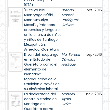
Luis Potosí (1958-
1973)
"Bí te ya lele
Brenda
oct-2016
Nsantyago Nt'ähi,
Marisol
Nsantumuriya,
Rodriguez
Maxei". ¿Prácticas,
Galvan
creencias y lenguaje
en la crianza de niños
y niñas de Santiago
Mexquititlán,
Amealco, Querétaro
El son del huapango
Ma. Teresa
sep-2016
en el Estado de
Dávalos
Querétaro como el
Andrade
elemento de
identidad:
reproducción de la
tradición a través de
su dinámica laboral
La declaratoria del
Mahalia
nov-2016
centro histórico de
Ayala
Santiago de
Galaz
Querétaro como