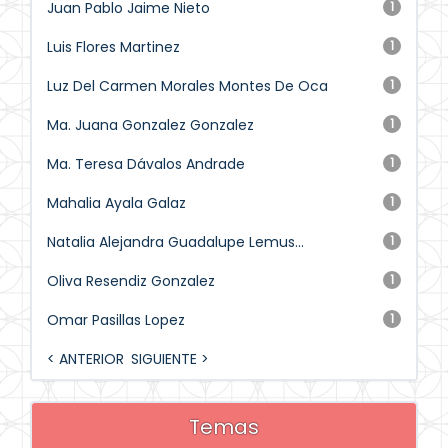
Juan Pablo Jaime Nieto
1
Luis Flores Martinez
1
Luz Del Carmen Morales Montes De Oca
1
Ma. Juana Gonzalez Gonzalez
1
Ma. Teresa Dávalos Andrade
1
Mahalia Ayala Galaz
1
Natalia Alejandra Guadalupe Lemus...
1
Oliva Resendiz Gonzalez
1
Omar Pasillas Lopez
1
< ANTERIOR
SIGUIENTE >
Temas