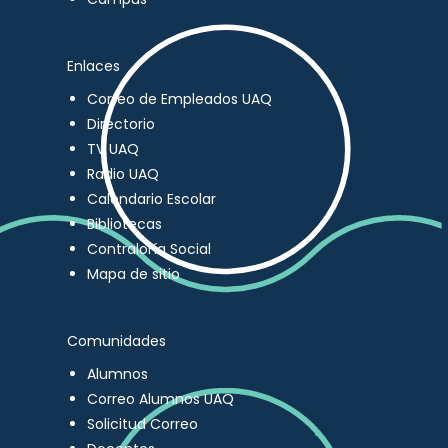
Enlaces
Correo de Empleados UAQ
Directorio
TV UAQ
Radio UAQ
Calendario Escolar
Bibliotecas
Contraloría Social
Mapa de sitio
Comunidades
Alumnos
Correo Alumnos UAQ
Solicitud Correo