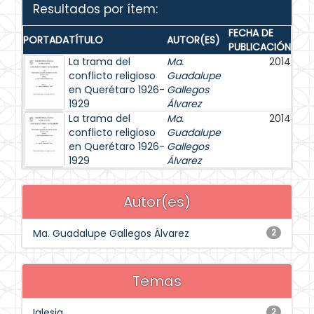
Resultados por ítem:
FECHA DE
PORTADA
TÍTULO
AUTOR(ES)
PUBLICACIÓN
La trama del
Ma.
2014
conflicto religioso
Guadalupe
en Querétaro 1926-
Gallegos
1929
Álvarez
La trama del
Ma.
2014
conflicto religioso
Guadalupe
en Querétaro 1926-
Gallegos
1929
Álvarez
Autor(es)
Ma. Guadalupe Gallegos Álvarez
2
Temas
Iglesia
2