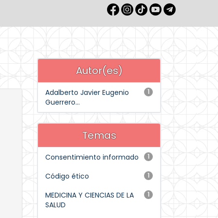
Autor(es)
Adalberto Javier Eugenio
1
Guerrero...
Temas
Consentimiento informado
1
Código ético
1
MEDICINA Y CIENCIAS DE LA
1
SALUD