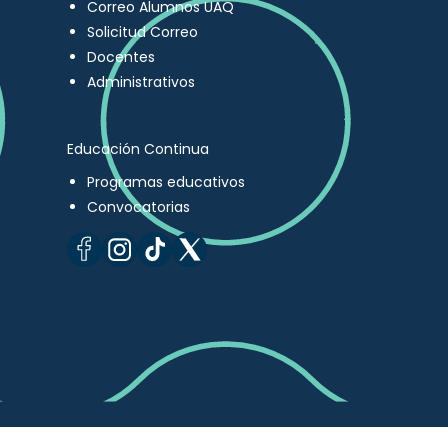
Correo Alumnos UAQ
Solicitud Correo
Docentes
Administrativos
Educación Continua
Programas educativos
Convocatorias