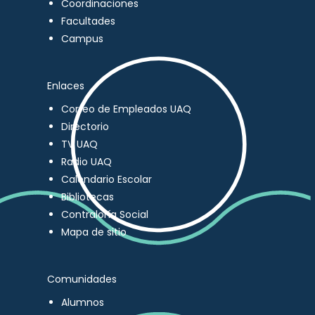
Coordinaciones
Facultades
Campus
Enlaces
Correo de Empleados UAQ
Directorio
TV UAQ
Radio UAQ
Calendario Escolar
Bibliotecas
Contraloría Social
Mapa de sitio
Comunidades
Alumnos