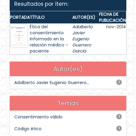
Resultados por ítem:
FECHA DE
PORTADA
TÍTULO
AUTOR(ES)
PUBLICACIÓN
Ética del
Adalberto
nov-2014
consentimiento
Javier
Informado en la
Eugenio
relación médico -
Guerrero
paciente
García
Autor(es)
Adalberto Javier Eugenio Guerrero...
1
Temas
Consentimiento válido
1
Código ético
1