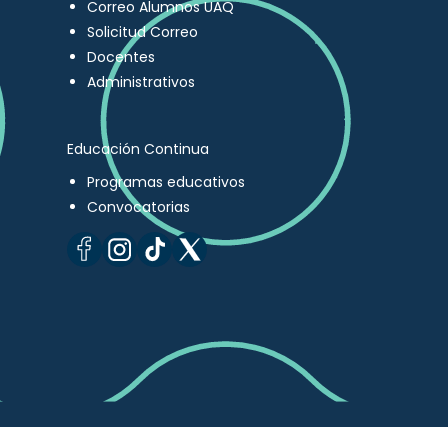
Correo Alumnos UAQ
Solicitud Correo
Docentes
Administrativos
Educación Continua
Programas educativos
Convocatorias