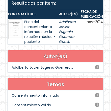
Resultados por ítem:
FECHA DE
PORTADA
TÍTULO
AUTOR(ES)
PUBLICACIÓN
Ética del
Adalberto
nov-2014
consentimiento
Javier
Informado en la
Eugenio
relación médico -
Guerrero
paciente
García
Autor(es)
Adalberto Javier Eugenio Guerrero...
1
Temas
Consentimiento informado
1
Consentimiento válido
1