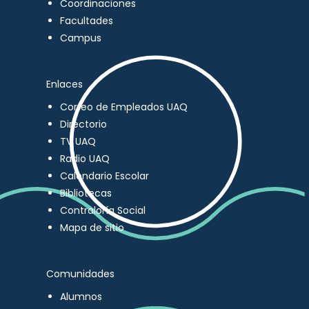
Coordinaciones
Facultades
Campus
Enlaces
Correo de Empleados UAQ
Directorio
TV UAQ
Radio UAQ
Calendario Escolar
Bibliotecas
Contraloría Social
Mapa de sitio
Comunidades
Alumnos