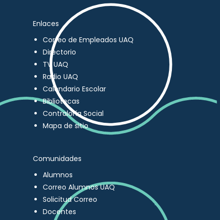
Enlaces
Correo de Empleados UAQ
Directorio
TV UAQ
Radio UAQ
Calendario Escolar
Bibliotecas
Contraloría Social
Mapa de sitio
Comunidades
Alumnos
Correo Alumnos UAQ
Solicitud Correo
Docentes