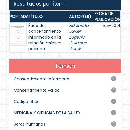
Resultados por ítem:
FECHA DE
PORTADA
TÍTULO
AUTOR(ES)
PUBLICACIÓN
Ética del
Adalberto
nov-2014
consentimiento
Javier
Informado en la
Eugenio
relación médico -
Guerrero
paciente
García
Temas
Consentimiento informado
1
Consentimiento válido
1
Código ético
1
MEDICINA Y CIENCIAS DE LA SALUD
1
Seres humanos
1