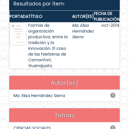
Resultados por ítem:
FECHA DE
PORTADA
TÍTULO
AUTOR(ES)
PUBLICACIÓN
Formas de
Ma. Elisa
oct-2014
organización
Hernández
productiva; entre la
Sierra
tradición y la
innovación. El caso
de las hierberas de
Comonfort,
Guanajuato.
Autor(es)
Ma. Elisa Hernández Sierra
1
Temas
CIENCIAS SOCIALES
1