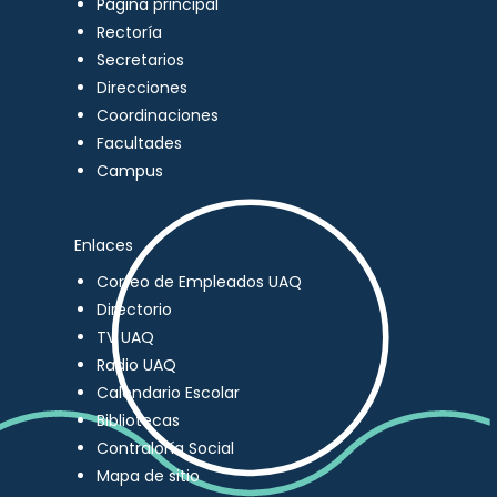
Página principal
Rectoría
Secretarios
Direcciones
Coordinaciones
Facultades
Campus
Enlaces
Correo de Empleados UAQ
Directorio
TV UAQ
Radio UAQ
Calendario Escolar
Bibliotecas
Contraloría Social
Mapa de sitio