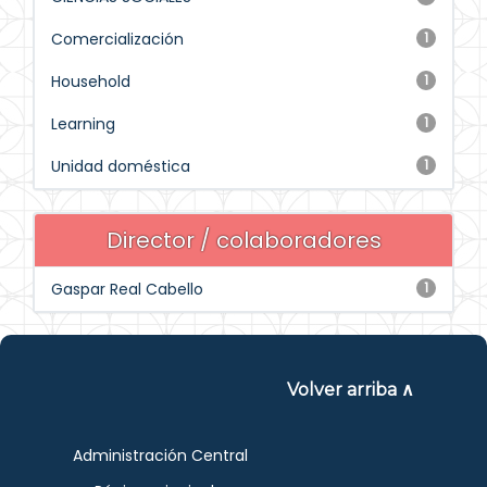
Comercialización
1
Household
1
Learning
1
Unidad doméstica
1
Director / colaboradores
Gaspar Real Cabello
1
Volver arriba ∧
Administración Central