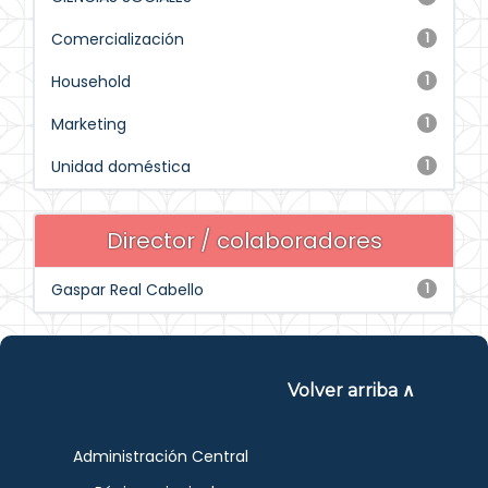
Comercialización
1
Household
1
Marketing
1
Unidad doméstica
1
Director / colaboradores
Gaspar Real Cabello
1
Volver arriba ∧
Administración Central