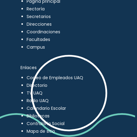
Página principal
Rectoría
Secretarios
Direcciones
Coordinaciones
Facultades
Campus
Enlaces
Correo de Empleados UAQ
Directorio
TV UAQ
Radio UAQ
Calendario Escolar
Bibliotecas
Contraloría Social
Mapa de sitio