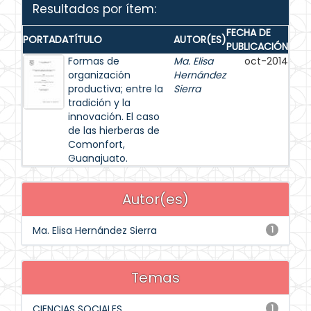
Resultados por ítem:
FECHA DE
PORTADA
TÍTULO
AUTOR(ES)
PUBLICACIÓN
Formas de
Ma. Elisa
oct-2014
organización
Hernández
productiva; entre la
Sierra
tradición y la
innovación. El caso
de las hierberas de
Comonfort,
Guanajuato.
Autor(es)
Ma. Elisa Hernández Sierra
1
Temas
CIENCIAS SOCIALES
1