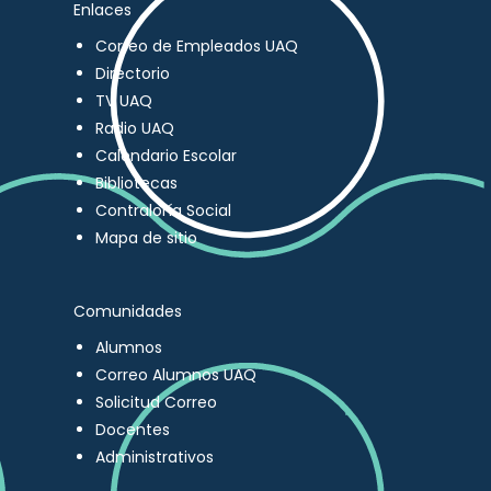
Enlaces
Correo de Empleados UAQ
Directorio
TV UAQ
Radio UAQ
Calendario Escolar
Bibliotecas
Contraloría Social
Mapa de sitio
Comunidades
Alumnos
Correo Alumnos UAQ
Solicitud Correo
Docentes
Administrativos