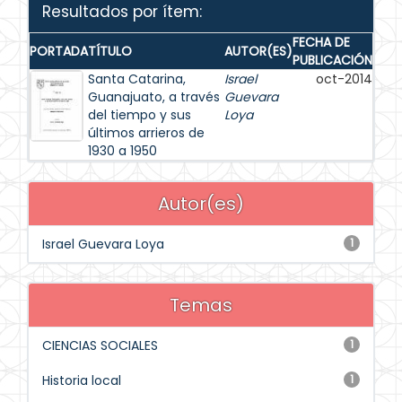
Resultados por ítem:
FECHA DE
PORTADA
TÍTULO
AUTOR(ES)
PUBLICACIÓN
Santa Catarina,
Israel
oct-2014
Guanajuato, a través
Guevara
del tiempo y sus
Loya
últimos arrieros de
1930 a 1950
Autor(es)
Israel Guevara Loya
1
Temas
CIENCIAS SOCIALES
1
Historia local
1