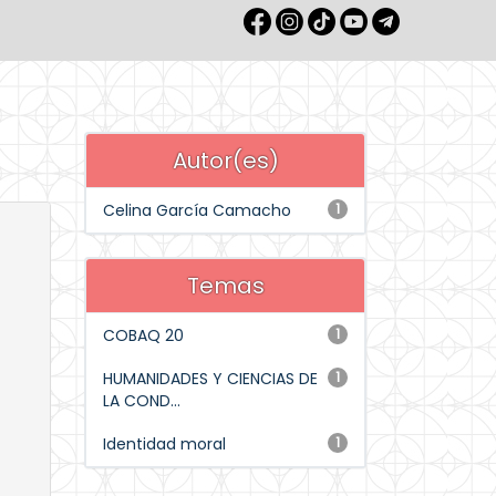
Autor(es)
Celina García Camacho
1
Temas
COBAQ 20
1
HUMANIDADES Y CIENCIAS DE
1
LA COND...
Identidad moral
1