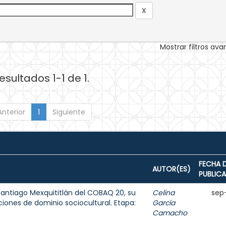
Mostrar filtros av
esultados 1-1 de 1.
Anterior
1
Siguiente
FECHA 
AUTOR(ES)
PUBLIC
antiago Mexquititlán del COBAQ 20, su
Celina
sep
ciones de dominio sociocultural. Etapa:
García
Camacho