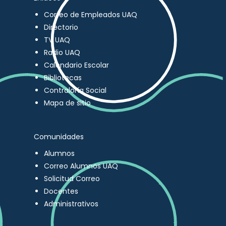
Correo de Empleados UAQ
Directorio
TV UAQ
Radio UAQ
Calendario Escolar
Bibliotecas
Contraloría Social
Mapa de sitio
Comunidades
Alumnos
Correo Alumnos UAQ
Solicitud Correo
Docentes
Administrativos