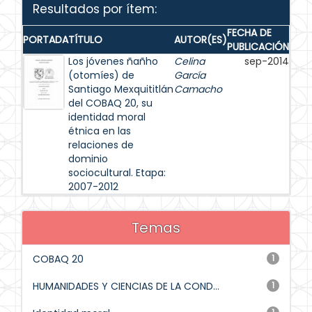
Resultados por ítem:
FECHA DE
PORTADA
TÍTULO
AUTOR(ES)
PUBLICACIÓN
Los jóvenes ñañho
Celina
sep-2014
(otomíes) de
García
Santiago Mexquititlán
Camacho
del COBAQ 20, su
identidad moral
étnica en las
relaciones de
dominio
sociocultural. Etapa:
2007-2012
Temas
COBAQ 20
1
HUMANIDADES Y CIENCIAS DE LA COND...
1