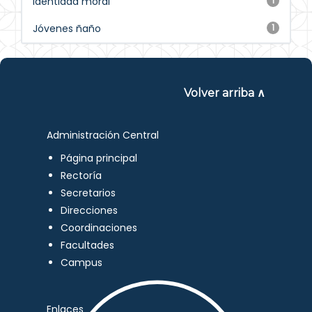
Identidad moral
1
Jóvenes ñaño
1
Volver arriba ∧
Administración Central
Página principal
Rectoría
Secretarios
Direcciones
Coordinaciones
Facultades
Campus
Enlaces