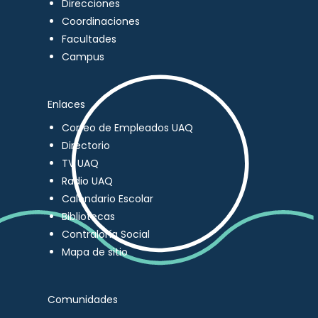
Direcciones
Coordinaciones
Facultades
Campus
Enlaces
Correo de Empleados UAQ
Directorio
TV UAQ
Radio UAQ
Calendario Escolar
Bibliotecas
Contraloría Social
Mapa de sitio
Comunidades