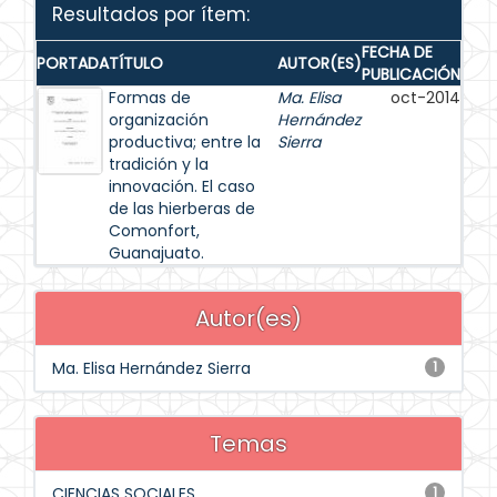
Resultados por ítem:
FECHA DE
PORTADA
TÍTULO
AUTOR(ES)
PUBLICACIÓN
Formas de
Ma. Elisa
oct-2014
organización
Hernández
productiva; entre la
Sierra
tradición y la
innovación. El caso
de las hierberas de
Comonfort,
Guanajuato.
Autor(es)
Ma. Elisa Hernández Sierra
1
Temas
CIENCIAS SOCIALES
1