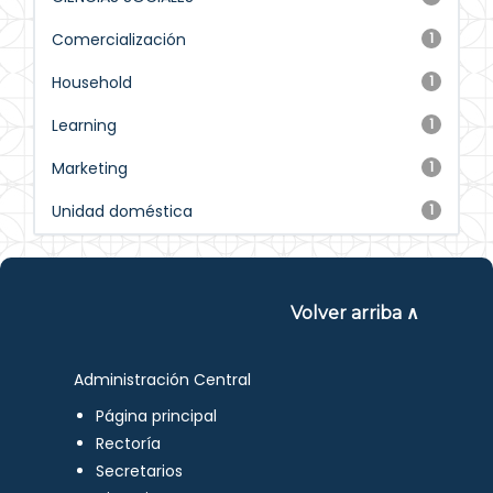
Comercialización
1
Household
1
Learning
1
Marketing
1
Unidad doméstica
1
Volver arriba ∧
Administración Central
Página principal
Rectoría
Secretarios