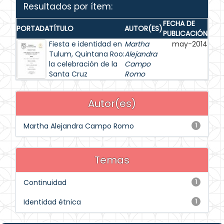
Resultados por ítem:
FECHA DE
PORTADA
TÍTULO
AUTOR(ES)
PUBLICACIÓN
Fiesta e identidad en
Martha
may-2014
Tulum, Quintana Roo:
Alejandra
la celebración de la
Campo
Santa Cruz
Romo
Autor(es)
Martha Alejandra Campo Romo
1
Temas
Continuidad
1
Identidad étnica
1