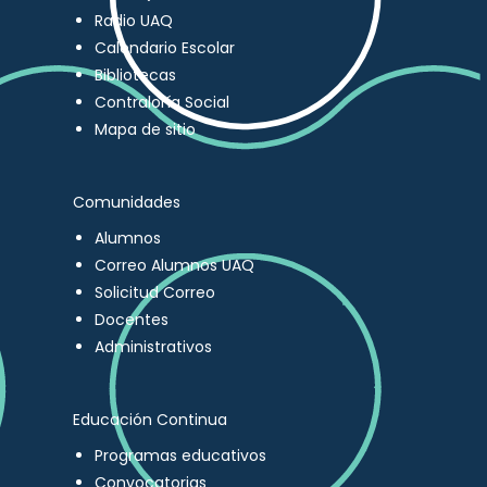
Radio UAQ
Calendario Escolar
Bibliotecas
Contraloría Social
Mapa de sitio
Comunidades
Alumnos
Correo Alumnos UAQ
Solicitud Correo
Docentes
Administrativos
Educación Continua
Programas educativos
Convocatorias