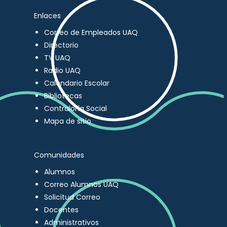
Enlaces
Correo de Empleados UAQ
Directorio
TV UAQ
Radio UAQ
Calendario Escolar
Bibliotecas
Contraloría Social
Mapa de sitio
Comunidades
Alumnos
Correo Alumnos UAQ
Solicitud Correo
Docentes
Administrativos