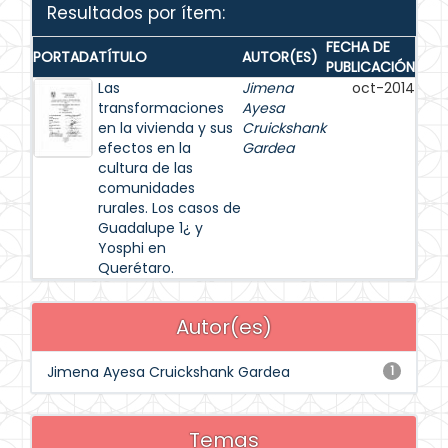
Resultados por ítem:
FECHA DE
PORTADA
TÍTULO
AUTOR(ES)
PUBLICACIÓN
Las
Jimena
oct-2014
transformaciones
Ayesa
en la vivienda y sus
Cruickshank
efectos en la
Gardea
cultura de las
comunidades
rurales. Los casos de
Guadalupe 1¿ y
Yosphi en
Querétaro.
Autor(es)
Jimena Ayesa Cruickshank Gardea
1
Temas