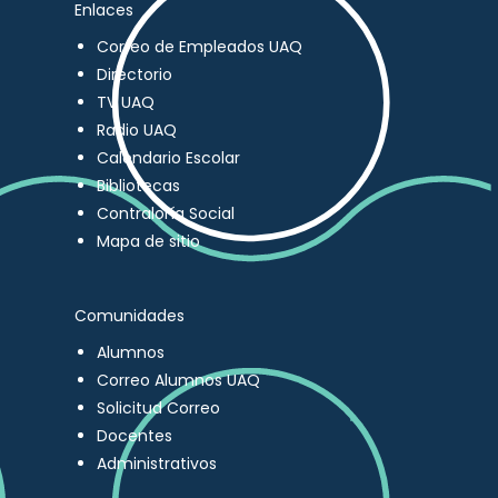
Enlaces
Correo de Empleados UAQ
Directorio
TV UAQ
Radio UAQ
Calendario Escolar
Bibliotecas
Contraloría Social
Mapa de sitio
Comunidades
Alumnos
Correo Alumnos UAQ
Solicitud Correo
Docentes
Administrativos