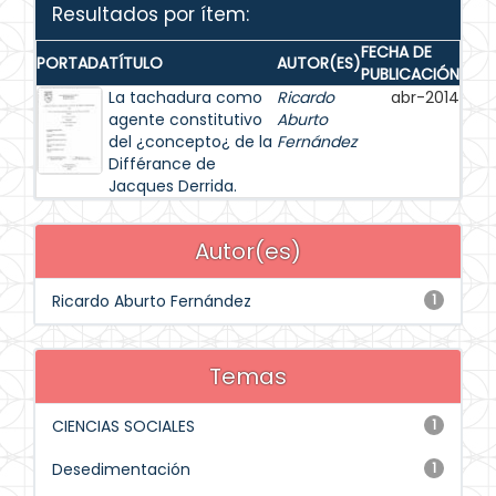
Resultados por ítem:
FECHA DE
PORTADA
TÍTULO
AUTOR(ES)
PUBLICACIÓN
La tachadura como
Ricardo
abr-2014
agente constitutivo
Aburto
del ¿concepto¿ de la
Fernández
Différance de
Jacques Derrida.
Autor(es)
Ricardo Aburto Fernández
1
Temas
CIENCIAS SOCIALES
1
Desedimentación
1