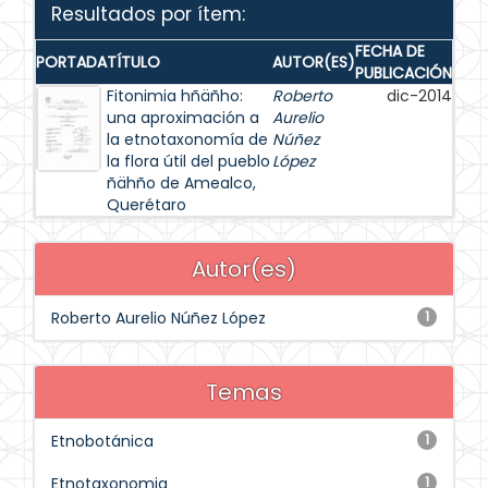
Resultados por ítem:
FECHA DE
PORTADA
TÍTULO
AUTOR(ES)
PUBLICACIÓN
Fitonimia hñäñho:
Roberto
dic-2014
una aproximación a
Aurelio
la etnotaxonomía de
Núñez
la flora útil del pueblo
López
ñähño de Amealco,
Querétaro
Autor(es)
Roberto Aurelio Núñez López
1
Temas
Etnobotánica
1
Etnotaxonomia
1