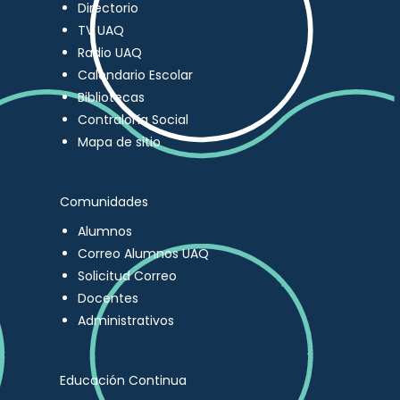
Directorio
TV UAQ
Radio UAQ
Calendario Escolar
Bibliotecas
Contraloría Social
Mapa de sitio
Comunidades
Alumnos
Correo Alumnos UAQ
Solicitud Correo
Docentes
Administrativos
Educación Continua