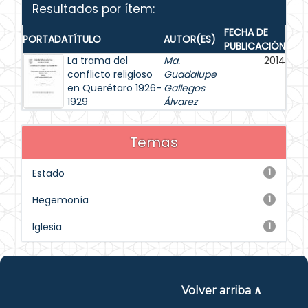
Resultados por ítem:
FECHA DE
PORTADA
TÍTULO
AUTOR(ES)
PUBLICACIÓN
La trama del
Ma.
2014
conflicto religioso
Guadalupe
en Querétaro 1926-
Gallegos
1929
Álvarez
Temas
Estado
1
Hegemonía
1
Iglesia
1
Volver arriba ∧