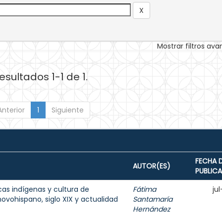
Mostrar filtros av
esultados 1-1 de 1.
Anterior
1
Siguiente
FECHA 
AUTOR(ES)
PUBLIC
cas indígenas y cultura de
Fátima
ju
ovohispano, siglo XIX y actualidad
Santamaría
Hernández