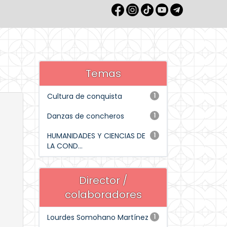
Temas
Cultura de conquista
1
Danzas de concheros
1
HUMANIDADES Y CIENCIAS DE
1
LA COND...
Director /
colaboradores
Lourdes Somohano Martínez
1