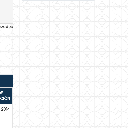
anzados
DE
ACIÓN
l-2014