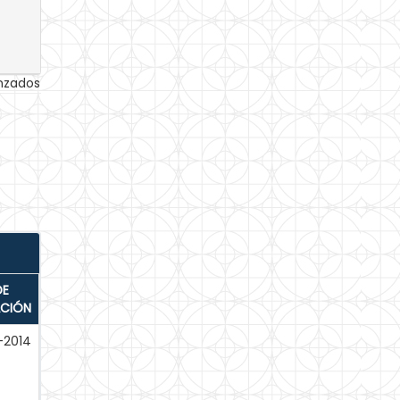
anzados
DE
ACIÓN
l-2014