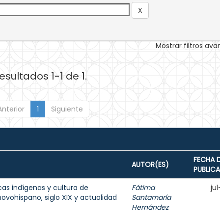
Mostrar filtros av
esultados 1-1 de 1.
Anterior
1
Siguiente
FECHA 
AUTOR(ES)
PUBLIC
cas indígenas y cultura de
Fátima
ju
ovohispano, siglo XIX y actualidad
Santamaría
Hernández