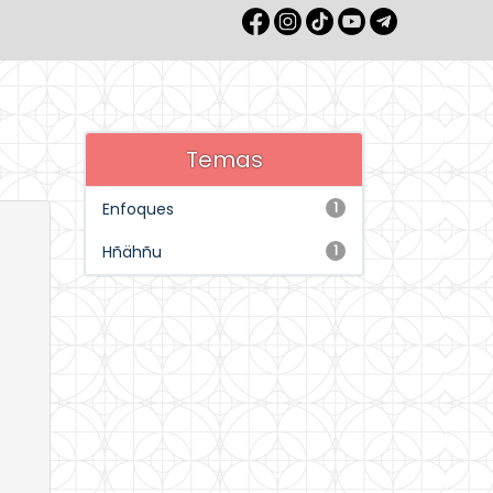
Temas
Enfoques
1
Hñähñu
1