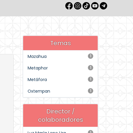
Temas
Mazahua
1
Metaphor
1
Metáfora
1
Oxtempan
1
Director /
colaboradores
1