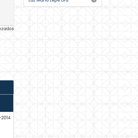
Luz María Lepe Lira
anzados
-2014