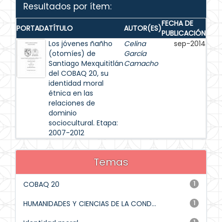
Resultados por ítem:
FECHA DE
PORTADA
TÍTULO
AUTOR(ES)
PUBLICACIÓN
Los jóvenes ñañho
Celina
sep-2014
(otomíes) de
García
Santiago Mexquititlán
Camacho
del COBAQ 20, su
identidad moral
étnica en las
relaciones de
dominio
sociocultural. Etapa:
2007-2012
Temas
COBAQ 20
1
HUMANIDADES Y CIENCIAS DE LA COND...
1