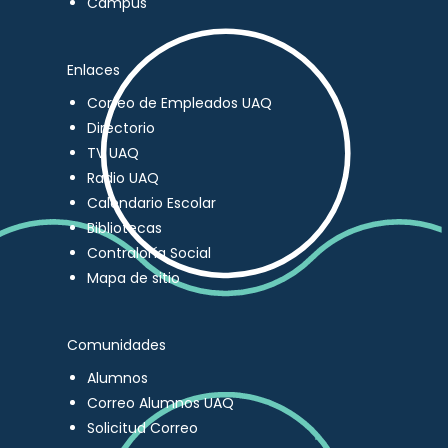
Campus
Enlaces
Correo de Empleados UAQ
Directorio
TV UAQ
Radio UAQ
Calendario Escolar
Bibliotecas
Contraloría Social
Mapa de sitio
Comunidades
Alumnos
Correo Alumnos UAQ
Solicitud Correo