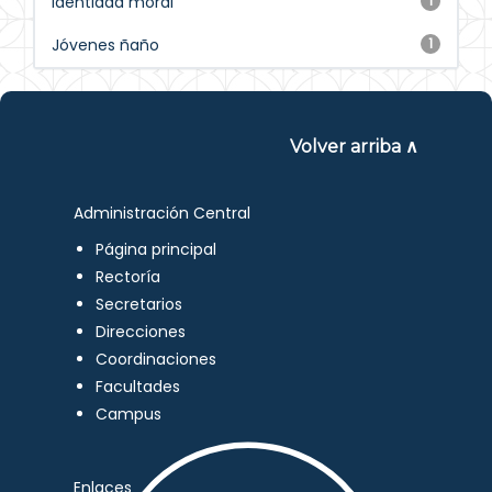
Identidad moral
1
Jóvenes ñaño
1
Volver arriba ∧
Administración Central
Página principal
Rectoría
Secretarios
Direcciones
Coordinaciones
Facultades
Campus
Enlaces