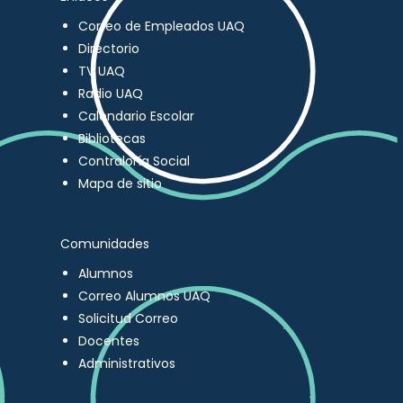
Correo de Empleados UAQ
Directorio
TV UAQ
Radio UAQ
Calendario Escolar
Bibliotecas
Contraloría Social
Mapa de sitio
Comunidades
Alumnos
Correo Alumnos UAQ
Solicitud Correo
Docentes
Administrativos