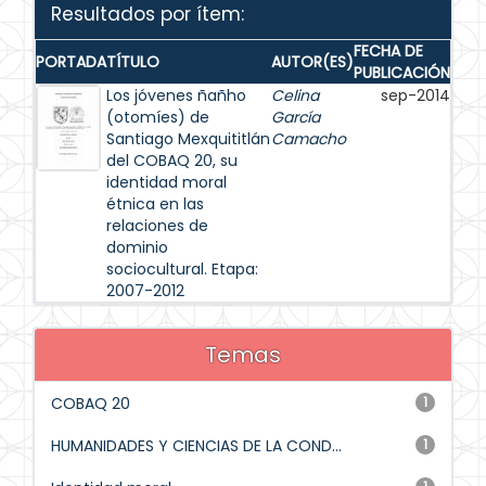
Resultados por ítem:
FECHA DE
PORTADA
TÍTULO
AUTOR(ES)
PUBLICACIÓN
Los jóvenes ñañho
Celina
sep-2014
(otomíes) de
García
Santiago Mexquititlán
Camacho
del COBAQ 20, su
identidad moral
étnica en las
relaciones de
dominio
sociocultural. Etapa:
2007-2012
Temas
COBAQ 20
1
HUMANIDADES Y CIENCIAS DE LA COND...
1