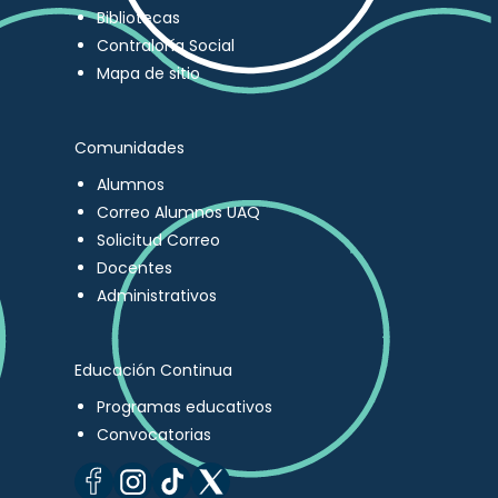
Bibliotecas
Contraloría Social
Mapa de sitio
Comunidades
Alumnos
Correo Alumnos UAQ
Solicitud Correo
Docentes
Administrativos
Educación Continua
Programas educativos
Convocatorias