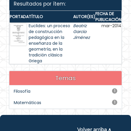
Resultados por ítem:
FECHA DE
PORTADA
TÍTULO
AUTOR(ES)
PUBLICACIÓN
Euclides: un proceso
Beatriz
mar-2014
de construcción
García
pedagógica en la
Jiménez
enseñanza de la
geometría, en la
tradición clásica
Griega
Temas
Filosofía
1
Matemáticas
1
Volver arriba ∧